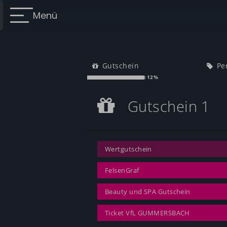
Menü
Gutschein
Pe
12%
Gutschein 1
Gutschein 1
Wertgutschein
Wertgutschein
FelsenGraf
Beauty und SPA Gutschein
Ticket VfL GUMMERSBACH