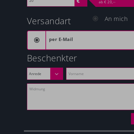
ab € 20,--
An mich
Versandart
per E-Mail
Beschenkter