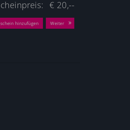
cheinpreis:
€ 20,--
schein hinzufügen
Weiter