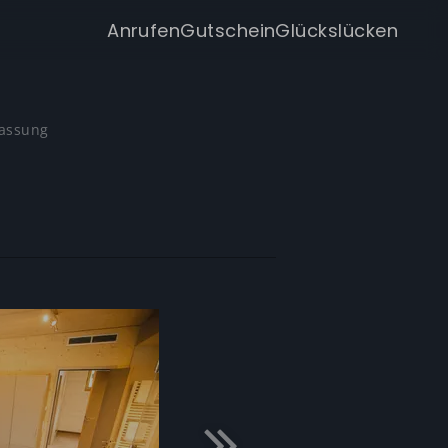
Anrufen
Gutschein
Glückslücken
assung
 20,--