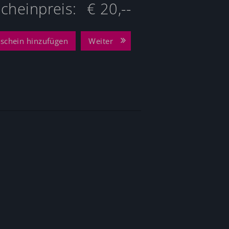
cheinpreis:
€ 20,--
schein hinzufügen
Weiter