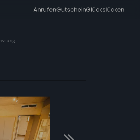
Anrufen
Gutschein
Glückslücken
assung
 20,--