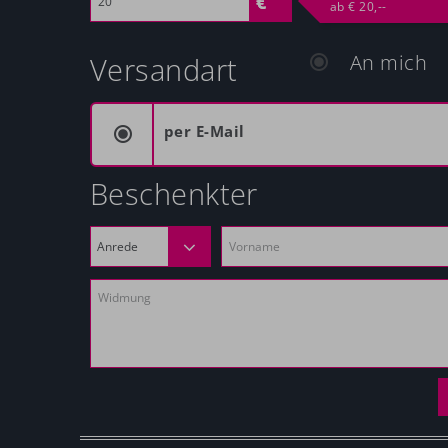
ab € 20,--
An mich
Versandart
per E-Mail
Beschenkter