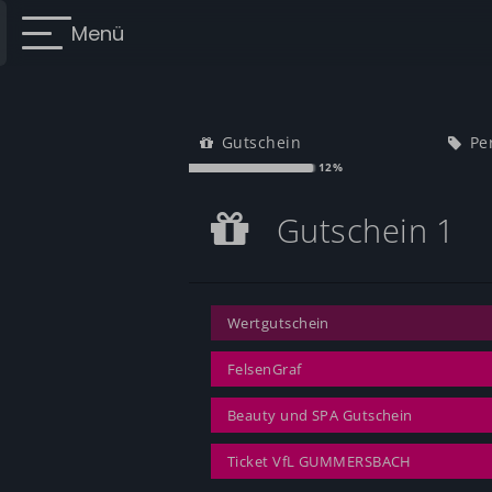
Menü
Gutschein
Pe
12%
Gutschein 1
Gutschein 1
Wertgutschein
Wertgutschein
FelsenGraf
Beauty und SPA Gutschein
Ticket VfL GUMMERSBACH