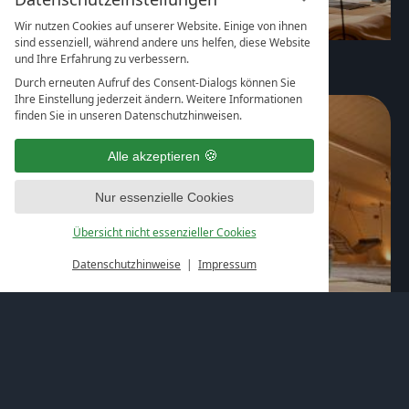
Wir nutzen Cookies auf unserer Website. Einige von ihnen
sind essenziell, während andere uns helfen, diese Website
und Ihre Erfahrung zu verbessern.
Durch erneuten Aufruf des Consent-Dialogs können Sie
Ihre Einstellung jederzeit ändern. Weitere Informationen
finden Sie in unseren Datenschutzhinweisen.
Alle akzeptieren
Nur essenzielle Cookies
Übersicht nicht essenzieller Cookies
Datenschutzhinweise
Impressum
Wo Wellness auf Yoga trifft
Balance für Körper und Geist